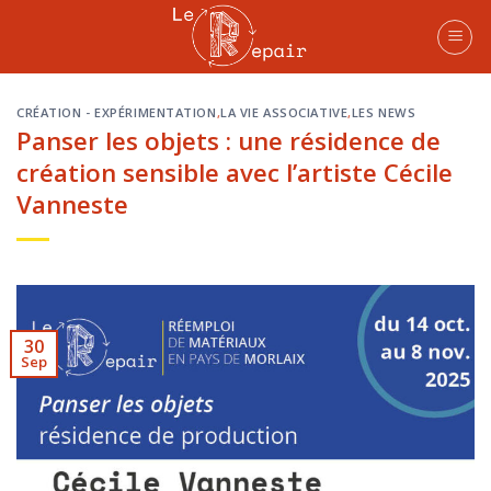
Skip
to
content
CRÉATION - EXPÉRIMENTATION
,
LA VIE ASSOCIATIVE
,
LES NEWS
Panser les objets : une résidence de
création sensible avec l’artiste Cécile
Vanneste
30
Sep