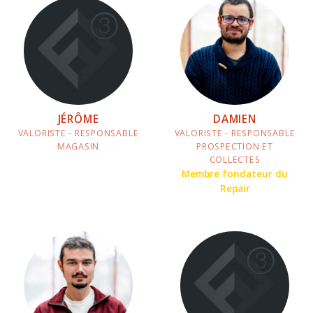
JÉRÔME
DAMIEN
VALORISTE - RESPONSABLE
VALORISTE - RESPONSABLE
MAGASIN
PROSPECTION ET
COLLECTES
Membre fondateur du
Repair