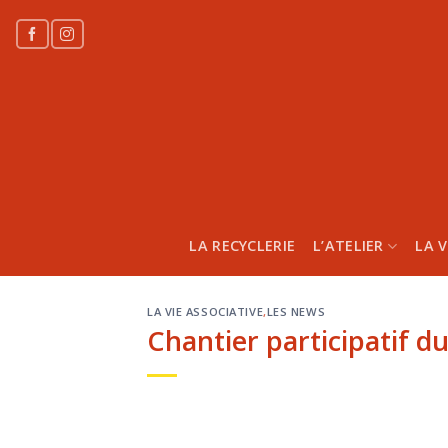
Skip
to
content
LA RECYCLERIE
L’ATELIER
LA V
LA VIE ASSOCIATIVE
,
LES NEWS
Chantier participatif du 