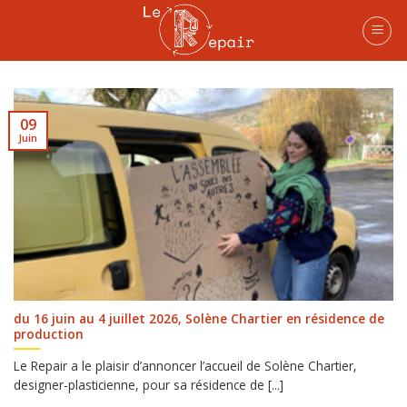
Skip
to
content
09
Juin
du 16 juin au 4 juillet 2026, Solène Chartier en résidence de
production
Le Repair a le plaisir d’annoncer l’accueil de Solène Chartier,
designer-plasticienne, pour sa résidence de [...]