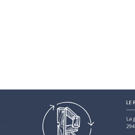
LE 
La 
294