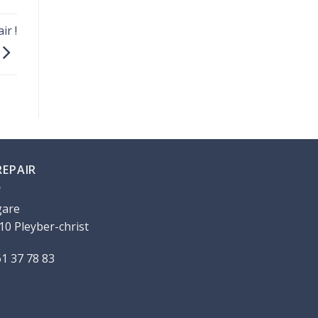
ir !
REPAIR
gare
10 Pleyber-christ
61 37 78 83