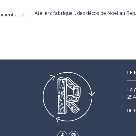
Ateliers fabrique… des décos de Noël au Repa
érimentation
LE 
La 
294
06 